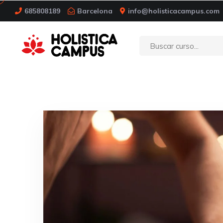
685808189
Barcelona
info@holisticacampus.com