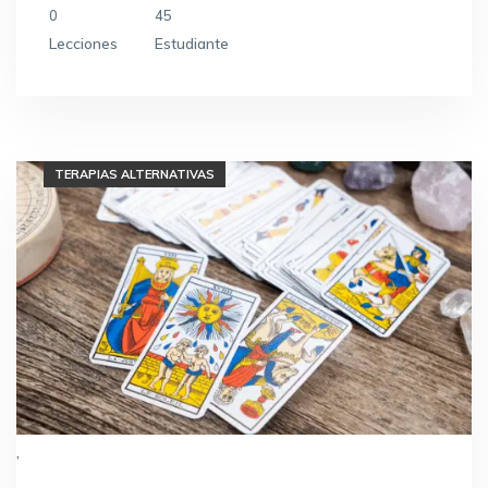
0
45
Lecciones
Estudiante
MASAJES
TERAPIAS ALTERNATIVAS
,