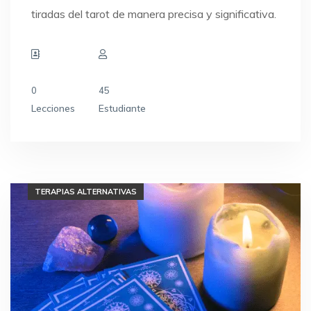
tiradas del tarot de manera precisa y significativa.
0
45
Lecciones
Estudiante
MASAJES
TERAPIAS ALTERNATIVAS