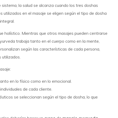
te sistema, la salud se alcanza cuando los tres doshas
es utilizados en el masaje se eligen según el tipo de dosha
integral.
e holístico. Mientras que otros masajes pueden centrarse
 ayurveda trabaja tanto en el cuerpo como en la mente,
rsonalizan según las características de cada persona,
 utilizados.
asaje:
anto en lo físico como en lo emocional.
individuales de cada cliente.
éuticos se seleccionan según el tipo de dosha, lo que
cuales deberías hacer un
curso
de
masaje ayurveda
.