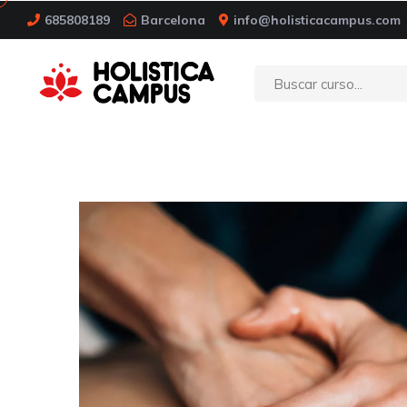
685808189
Barcelona
info@holisticacampus.com