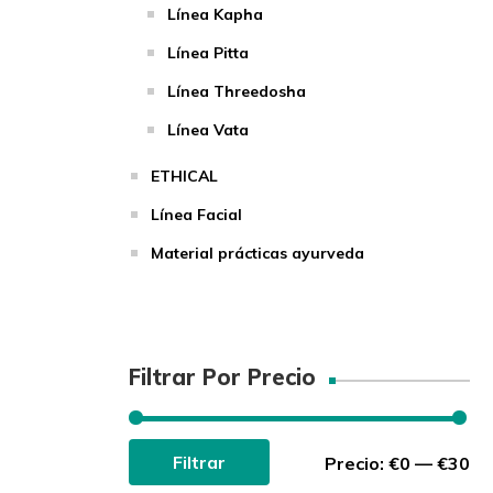
Línea Kapha
Línea Pitta
Línea Threedosha
Línea Vata
ETHICAL
Línea Facial
Material prácticas ayurveda
Filtrar Por Precio
Pre
Pre
Filtrar
Precio:
€0
—
€30
mí
má