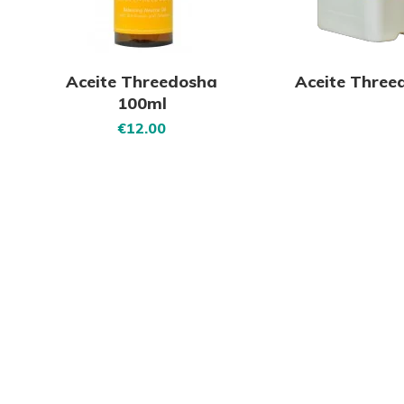
Aceite Threedosha
Aceite Three
100ml
€
12.00
cio
cio
nimo
ximo