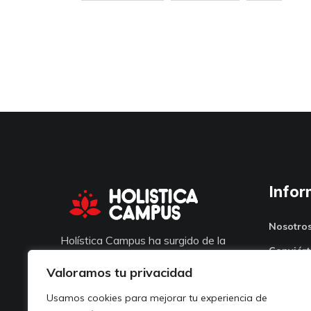
Infor
Nosotro
Holística Campus ha surgido de la
Conviért
idea de diferentes formadores de
Valoramos tu privacidad
Blog
poder comunicar y traspasar todos
Usamos cookies para mejorar tu experiencia de
los conocimientos adquiridos.