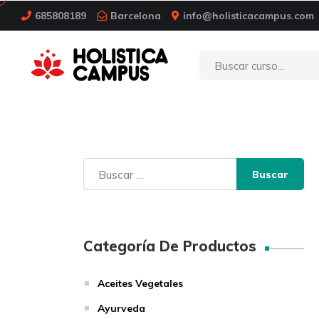
685808189
Barcelona
info@holisticacampus.com
Buscar:
Categoría De Productos
Aceites Vegetales
Ayurveda