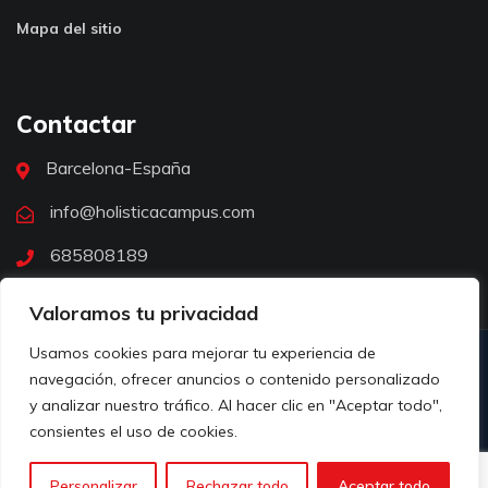
Mapa del sitio
Contactar
Barcelona-España
info@holisticacampus.com
685808189
Valoramos tu privacidad
Usamos cookies para mejorar tu experiencia de
navegación, ofrecer anuncios o contenido personalizado
© 2021 Holística. Todos los derechos reservados. Desarrollado por
y analizar nuestro tráfico. Al hacer clic en "Aceptar todo",
Marketboom
consientes el uso de cookies.
Personalizar
Rechazar todo
Aceptar todo